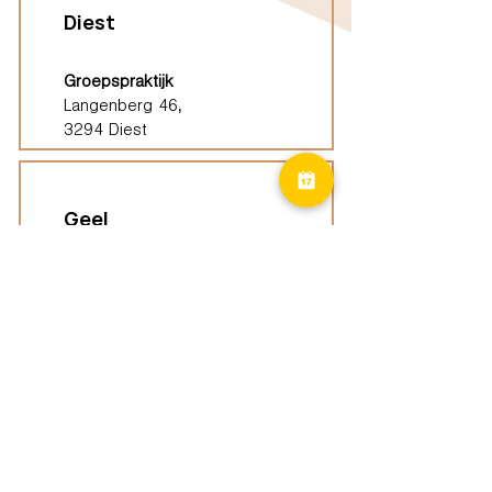
Diest
Groepspraktijk
Langenberg 46,
3294 Diest
Geel
Groepspraktijk
Eindhoutseweg 39B,
2440 Geel
Limburg
Vindplaatsen (ELP)