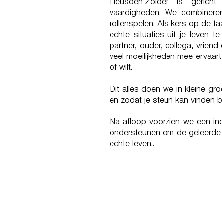
Heusden-Zolder is gericht
vaardigheden. We combineren
rollenspelen. Als kers op de t
echte situaties uit je leven t
partner, ouder, collega, vrien
veel moeilijkheden mee ervaar
of wilt.
Dit alles doen we in kleine gr
en zodat je steun kan vinden bij
Na afloop voorzien we een ind
ondersteunen om de geleerde v
echte leven..
ELKE KEER JE JA 
ZEG JE NE