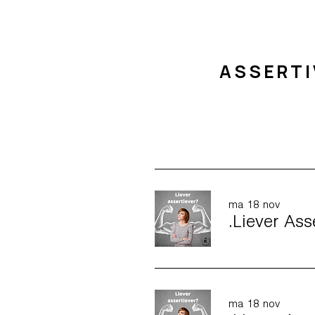
ASSERTI
ma 18 nov
.Liever As
ma 18 nov