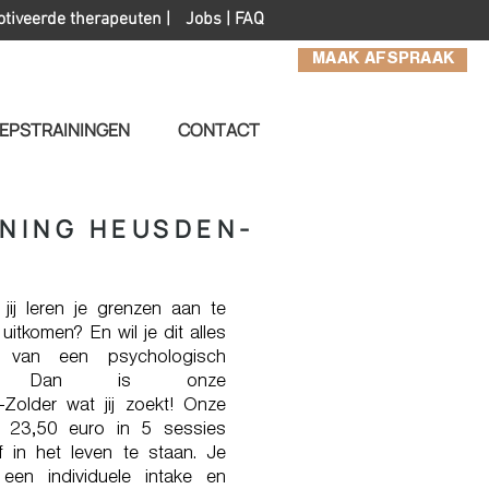
otiveerde therapeuten |
Jobs
|
FAQ
MAAK AFSPRAAK
EPSTRAININGEN
CONTACT
INING HEUSDEN-
l jij leren je grenzen aan te
itkomen? En wil je dit alles
g van een psychologisch
rainer? Dan is onze
older wat jij zoekt! Onze
oor 23,50 euro in 5 sessies
 in het leven te staan. Je
een individuele intake en