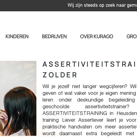
Wij zijn steeds op zoek naar gem
KINDEREN
BEDRIJVEN
OVER KURAGO
GRO
ASSERTIVITEITSTRA
ZOLDER
Wil je jezelf niet langer wegcijferen? Wi
geven of wat vaker voor je eigen mening u
leren onder deskundige begeleidin
geschoolde assertiviteitst
ASSERTIVITEITSTRAINING in Heusden-Z
training Liever Assertiever leert je v
praktische handvaten om meer assertief
wordt daarnaast extra begeleidt met 