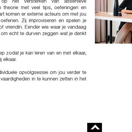
 op het versterken van assertieve
 theorie met veel tips, oefeningen en
aart komen er externe acteurs om met jou
e oefenen. Zij improviseren en spelen je
d of vriendin. Eender wie waar je vandaag
t om echt te durven zeggen wat je denkt
oep zodat je kan leren van en met elkaar,
 elkaar.
ividuele opvolgsessie om jou verder te
aardigheden in te kunnen zetten in het
ZEGT TEGEN EEN ANDER
E TEGEN JEZELF