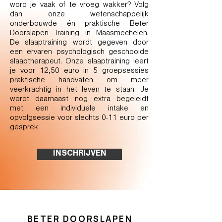
word je vaak of te vroeg wakker? Volg
dan onze wetenschappelijk
onderbouwde én praktische Beter
Doorslapen Training in Maasmechelen.
De slaaptraining wordt gegeven door
een ervaren psychologisch geschoolde
slaaptherapeut. Onze slaaptraining leert
je voor 12,50 euro in 5 groepsessies
praktische handvaten om meer
veerkrachtig in het leven te staan. Je
wordt daarnaast nog extra begeleidt
met een individuele intake en
opvolgsessie voor slechts 0-11 euro per
gesprek
INSCHRIJVEN
BETER DOORSLAPEN