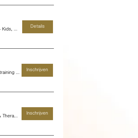
Details
KURAGO HASSELT - Kids, Work & Therapy -
Inschrijven
KURAGO DIEST - Therapie, training en coa
Inschrijven
KURAGO HASSELT - Kids, Work & Therapy -