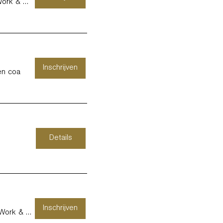
KURAGO HASSELT - Kids, Work & Therapy -
Inschrijven
en coa
Details
Inschrijven
KURAGO HASSELT - Kids, Work & Therapy -