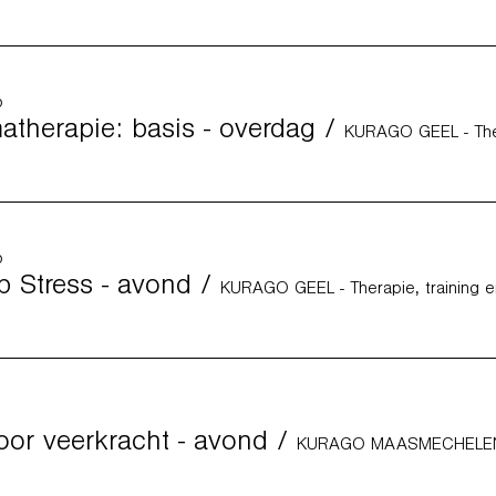
p
therapie: basis - overdag
/
p
p Stress - avond
/
KURAGO GEEL - Therapie, training 
or veerkracht - avond
/