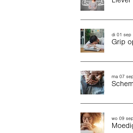
Liever
di 01 sep
Grip o
ma 07 se
Schema
wo 09 se
Moedig