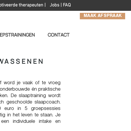
otiveerde therapeuten |
Jobs
|
FAQ
MAAK AFSPRAAK
EPSTRAININGEN
CONTACT
LWASSENEN
Of word je vaak of te vroeg
 onderbouwde én praktische
ken. De slaaptraining wordt
ch geschoolde slaapcoach.
50 euro in 5 groepsessies
g in het leven te staan. Je
een individuele intake en