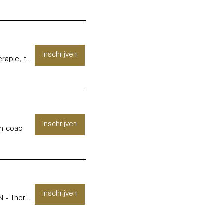
Inschrijven
KURAGO GEEL - Therapie, training en coac
Inschrijven
en coac
Inschrijven
KURAGO MAASMECHELEN - Therapie, training