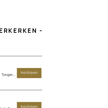
ERKERKEN -
Inschrijven
/
Tongersestraat 16
Inschrijven