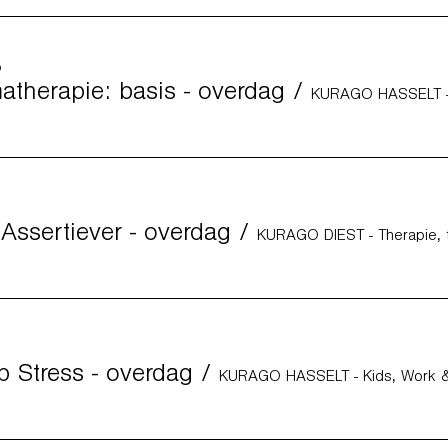
p
therapie: basis - overdag
/
 Assertiever - overdag
/
p Stress - overdag
/