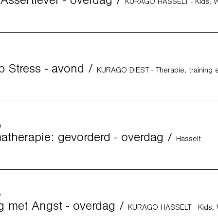
 Assertiever - overdag
/
p Stress - avond
/
KURAGO DIEST - Therapie, training 
p
therapie: gevorderd - overdag
/
Hasselt
p
 met Angst - overdag
/