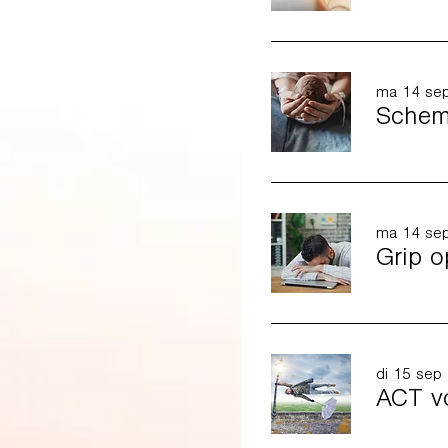
ma 14 se
Schema
ma 14 se
Grip o
di 15 sep
ACT vo