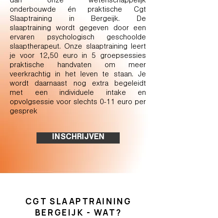
dan onze wetenschappelijk
onderbouwde én praktische Cgt
Slaaptraining in Bergeijk. De
slaaptraining wordt gegeven door een
ervaren psychologisch geschoolde
slaaptherapeut. Onze slaaptraining leert
je voor 12,50 euro in 5 groepsessies
praktische handvaten om meer
veerkrachtig in het leven te staan. Je
wordt daarnaast nog extra begeleidt
met een individuele intake en
opvolgsessie voor slechts 0-11 euro per
gesprek
INSCHRIJVEN
CGT SLAAPTRAINING
BERGEIJK - WAT?